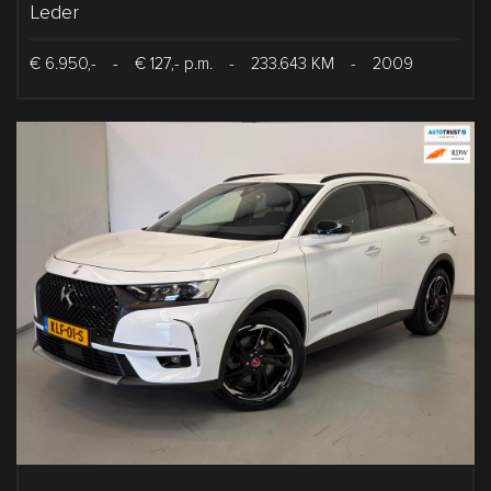
Leder
€ 6.950,-
-
€ 127,- p.m.
-
233.643 KM
-
2009