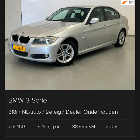
BMW 3 Serie
318i / NL-auto / 2e eig / Dealer Onderhouden
€ 8.450,-
-
€ 155,- p.m.
-
88.986 KM
-
2009