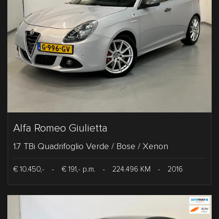
Alfa Romeo Giulietta
1.7 TBi Quadrifoglio Verde / Bose / Xenon
€ 10.450,-
-
€ 191,- p.m.
-
224.496 KM
-
2016