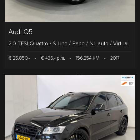
Audi Q5
2.0 TFSI Quattro / S Line / Pano / NL-auto / Virtual
€ 25.850,-
-
€ 436,- p.m.
-
156.254 KM
-
2017