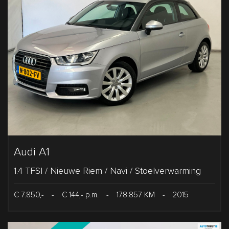
Audi A1
1.4 TFSI / Nieuwe Riem / Navi / Stoelverwarming
€ 7.850,-
-
€ 144,- p.m.
-
178.857 KM
-
2015