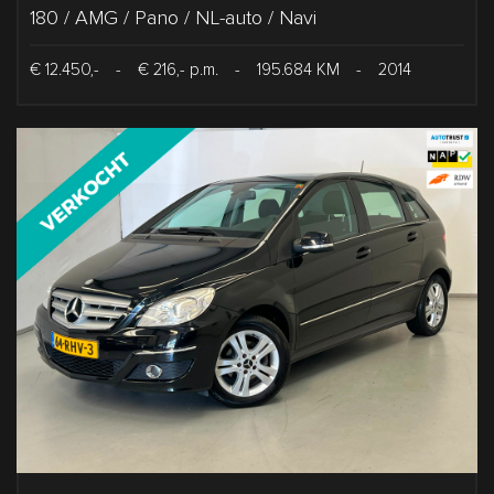
180 / AMG / Pano / NL-auto / Navi
€ 12.450,-
-
€ 216,- p.m.
-
195.684 KM
-
2014