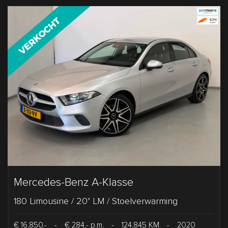
Mercedes-Benz A-Klasse
180 Limousine / 20" LM / Stoelverwarming
€ 16.850,-
-
€ 284,- p.m.
-
124.845 KM
-
2020