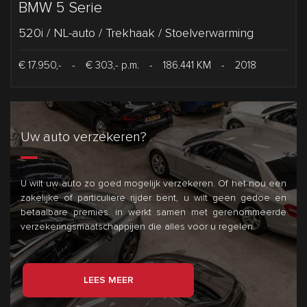
BMW 5 Serie
520i / NL-auto / Trekhaak / Stoelverwarming
€ 17.950,-
-
€ 303,- p.m.
-
186.441 KM
-
2018
Uw auto verzekeren?
U wilt uw auto zo goed mogelijk verzekeren. Of het nou een
zakelijke of particuliere rijder bent, u wilt geen gedoe en
betaalbare premies.
in
werkt samen met gerenommeerde
verzekeringsmaatschappijen die alles voor u regelen.
LEES MEER