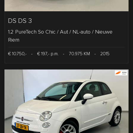
DS DS 3
1.2 PureTech So Chic / Aut / NL-auto / Nieuwe
Riem
€ 10.750,-
-
€ 197,- p.m.
-
70.975 KM
-
2015