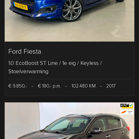
Ford Fiesta
1.0 EcoBoost ST Line / 1e eig / Keyless /
Stoelverwarming
€ 9.850,-
-
€ 180,- p.m.
-
102.480 KM
-
2017