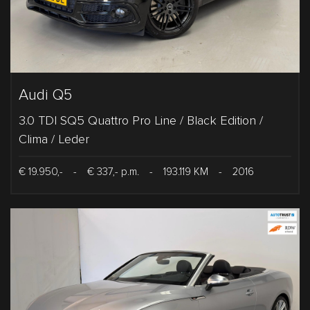
Audi Q5
3.0 TDI SQ5 Quattro Pro Line / Black Edition /
Clima / Leder
€ 19.950,-
-
€ 337,- p.m.
-
193.119 KM
-
2016