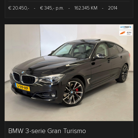
€ 20.450,-
-
€ 345,- p.m.
-
162.345 KM
-
2014
BMW 3-serie Gran Turismo