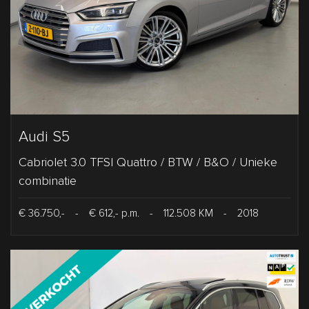
Audi S5
Cabriolet 3.0 TFSI Quattro / BTW / B&O / Unieke
combinatie
€ 36.750,-
-
€ 612,- p.m.
-
112.508 KM
-
2018