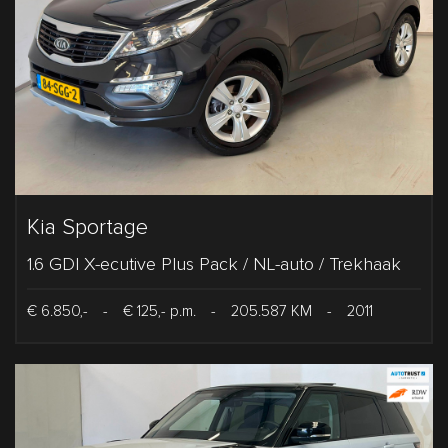
Kia Sportage
1.6 GDI X-ecutive Plus Pack / NL-auto / Trekhaak
€ 6.850,-
-
€ 125,- p.m.
-
205.587 KM
-
2011