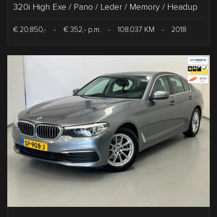
320i High Exe / Pano / Leder / Memory / Headup
€ 20.850,-
-
€ 352,- p.m.
-
108.037 KM
-
2018