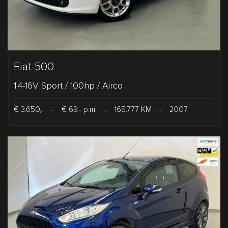
Fiat 500
1.4-16V Sport / 100hp / Airco
€ 3.650,-
-
€ 69,- p.m.
-
165.777 KM
-
2007