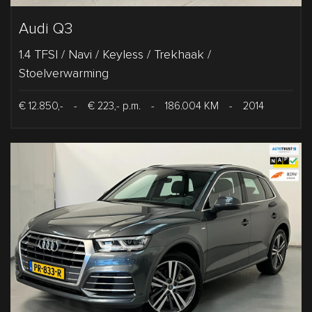
Audi Q3
1.4 TFSI / Navi / Keyless / Trekhaak /
Stoelverwarming
€ 12.850,-
-
€ 223,- p.m.
-
186.004 KM
-
2014