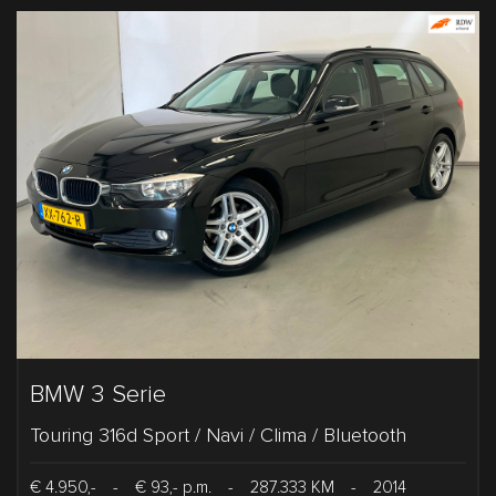
BMW 3 Serie
Touring 316d Sport / Navi / Clima / Bluetooth
€ 4.950,-
-
€ 93,- p.m.
-
287.333 KM
-
2014