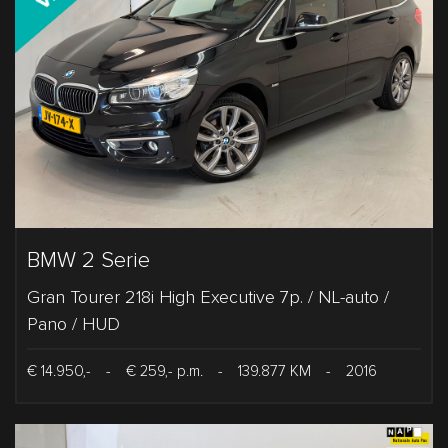
BMW 2 Serie
Gran Tourer 218i High Executive 7p. / NL-auto /
Pano / HUD
€ 14.950,-
-
€ 259,- p.m.
-
139.877 KM
-
2016