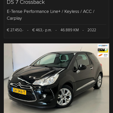
DS 7 Crossback
E-Tense Performance Line+ / Keyless / ACC /
Carplay
€ 27.450,-
-
€ 463,- p.m.
-
46.889 KM
-
2022