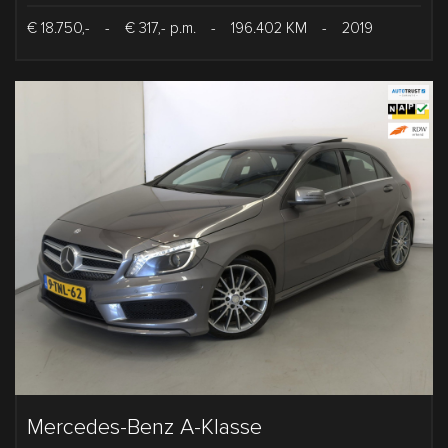
€ 18.750,-
-
€ 317,- p.m.
-
196.402 KM
-
2019
Mercedes-Benz A-Klasse