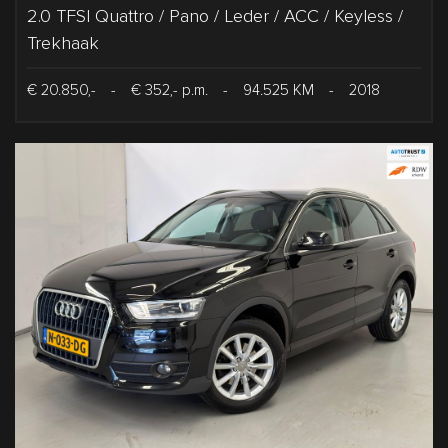
2.0 TFSI Quattro / Pano / Leder / ACC / Keyless /
Trekhaak
€ 20.850,-
-
€ 352,- p.m.
-
94.525 KM
-
2018