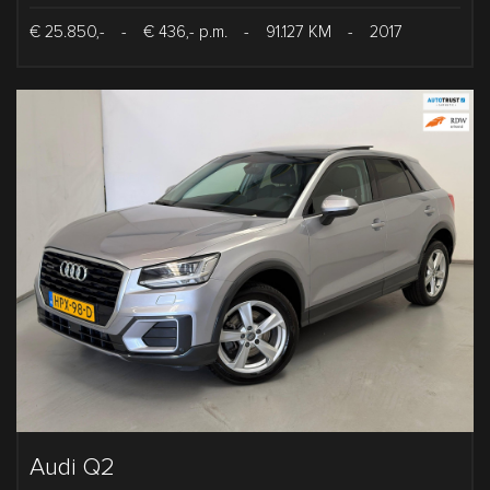
€ 25.850,-
-
€ 436,- p.m.
-
91.127 KM
-
2017
Audi Q2