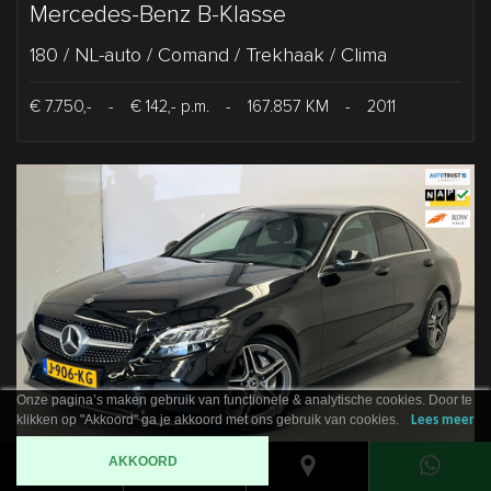
Mercedes-Benz B-Klasse
180 / NL-auto / Comand / Trekhaak / Clima
€ 7.750,-
-
€ 142,- p.m.
-
167.857 KM
-
2011
Onze pagina’s maken gebruik van functionele & analytische cookies. Door te
klikken op "Akkoord" ga je akkoord met ons gebruik van cookies.
Lees meer
AKKOORD