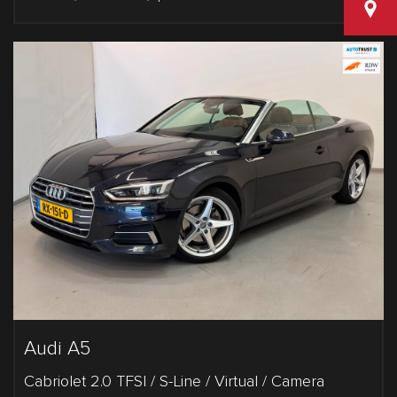
Van den
Audi A5
Cabriolet 2.0 TFSI / S-Line / Virtual / Camera