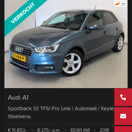
Audi A1
+31 2 43
Sportback 1.0 TFSI Pro Line / Automaat / Keyless /
info@vd
Stoelverw.
€ 15.850,-
-
€ 275,- p.m.
-
65.143 KM
-
2018