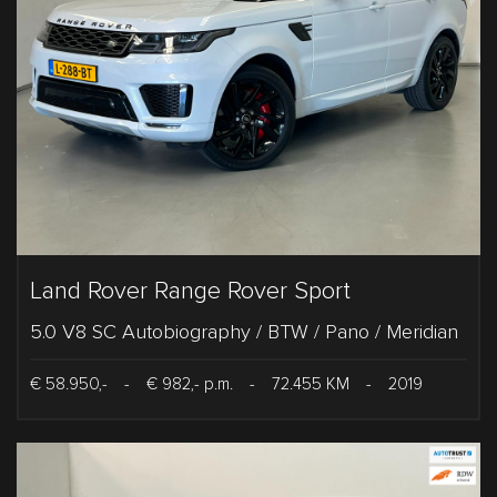
Land Rover Range Rover Sport
5.0 V8 SC Autobiography / BTW / Pano / Meridian
€ 58.950,-
-
€ 982,- p.m.
-
72.455 KM
-
2019