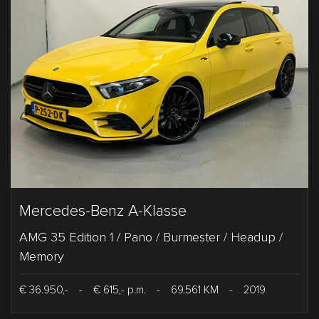
Mercedes-Benz A-Klasse
AMG 35 Edition 1 / Pano / Burmester / Headup /
Memory
€ 36.950,-
-
€ 615,- p.m.
-
69.561 KM
-
2019