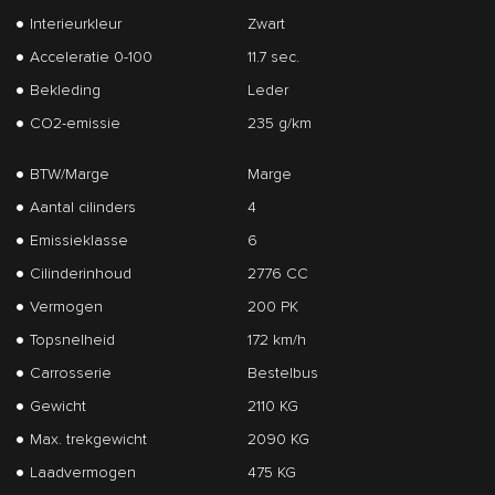
Interieurkleur
Zwart
Acceleratie 0-100
11.7 sec.
Bekleding
Leder
CO2-emissie
235 g/km
BTW/Marge
Marge
Aantal cilinders
4
Emissieklasse
6
Cilinderinhoud
2776 CC
Vermogen
200 PK
Topsnelheid
172 km/h
Carrosserie
Bestelbus
Gewicht
2110 KG
Max. trekgewicht
2090 KG
Laadvermogen
475 KG