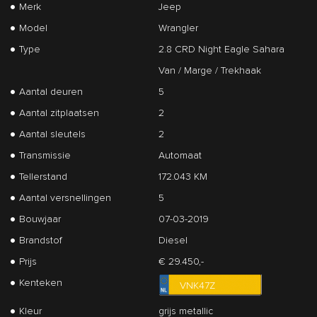
Merk
Jeep
Model
Wrangler
Type
2.8 CRD Night Eagle Sahara
Van / Marge / Trekhaak
Aantal deuren
5
Aantal zitplaatsen
2
Aantal sleutels
2
Transmissie
Automaat
Tellerstand
172.043 KM
Aantal versnellingen
5
Bouwjaar
07-03-2019
Brandstof
Diesel
Prijs
€ 29.450,-
Kenteken
VNK47Z
Kleur
grijs metallic