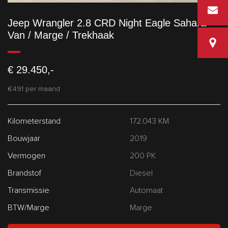
info@vd
Jeep Wrangler 2.8 CRD Night Eagle Sahara
Van / Marge / Trekhaak
Van den
€ 29.450,-
€491 per maand
Kilometerstand
172.043 KM
Bouwjaar
2019
Vermogen
200 PK
Brandstof
Diesel
Transmissie
Automaat
BTW/Marge
Marge