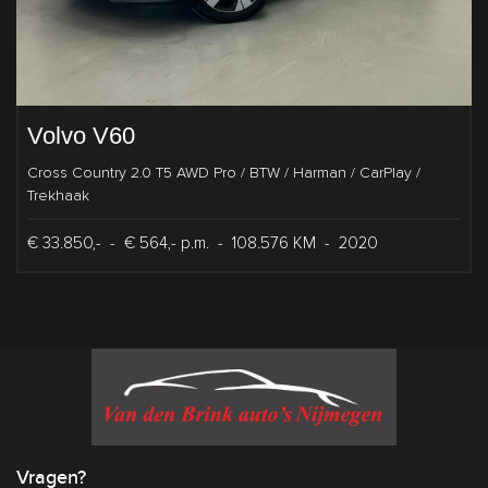
Volvo V60
Cross Country 2.0 T5 AWD Pro / BTW / Harman / CarPlay /
Trekhaak
€ 33.850,-
-
€ 564,- p.m.
-
108.576 KM
-
2020
Vragen?