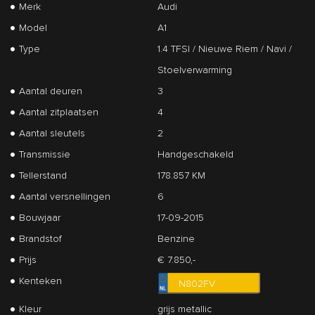
Merk
Audi
Model
A1
Type
1.4 TFSI / Nieuwe Riem / Navi /
Stoelverwarming
Aantal deuren
3
Aantal zitplaatsen
4
Aantal sleutels
2
Transmissie
Handgeschakeld
Tellerstand
178.857 KM
Aantal versnellingen
6
Bouwjaar
17-09-2015
Brandstof
Benzine
Prijs
€ 7.850,-
Kenteken
N802FV
Kleur
grijs metallic