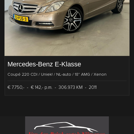
Mercedes-Benz E-Klasse
Coupé 220 CDI / Uniek! / NL-auto / 18" AMG / Xenon
€ 7.750,-
-
€ 142,- p.m.
-
306.973 KM
-
2011