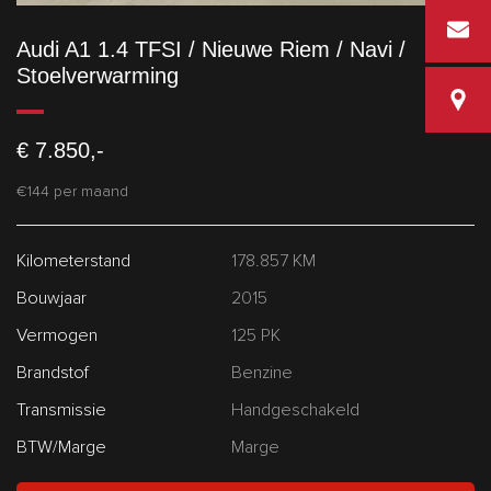
info@vd
Audi A1 1.4 TFSI / Nieuwe Riem / Navi /
Stoelverwarming
Van den
€ 7.850,-
€144 per maand
Kilometerstand
178.857 KM
Bouwjaar
2015
Vermogen
125 PK
Brandstof
Benzine
Transmissie
Handgeschakeld
BTW/Marge
Marge