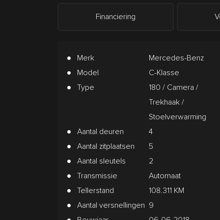
Financiering
V
Merk
Mercedes-Benz
Model
C-Klasse
Type
180 / Camera /
Trekhaak /
Stoelverwarming
Aantal deuren
4
Aantal zitplaatsen
5
Aantal sleutels
2
Transmissie
Automaat
Tellerstand
108.311 KM
Aantal versnellingen
9
Bouwjaar
06-06-2018