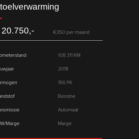
toelverwarming
 20.750,-
€350 per maand
lometerstand
108.311 KM
uwjaar
2018
rmogen
156 PK
andstof
Benzine
ansmissie
Automaat
W/Marge
Marge