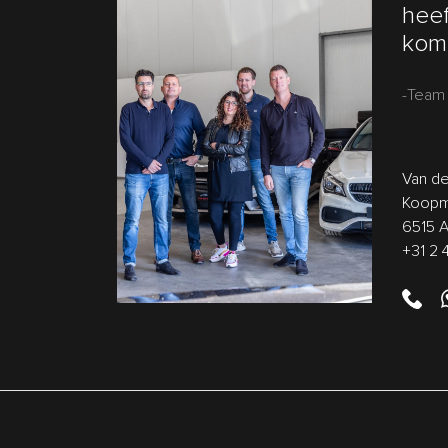
heef
kom 
-Team 
Van de
Koopm
6515 
+31 2 