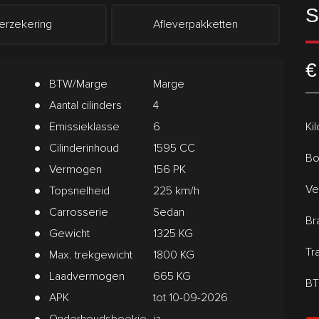
S
erzekering
Afleverpakketten
€
BTW/Marge
Marge
Aantal cilinders
4
Emissieklasse
6
Ki
Cilinderinhoud
1595 CC
Bo
Vermogen
156 PK
Ve
Topsnelheid
225 km/h
Carrosserie
Sedan
Br
Gewicht
1325 KG
Tr
Max. trekgewicht
1800 KG
Laadvermogen
665 KG
BT
APK
tot 10-09-2026
Onderhoudsboekje
ja