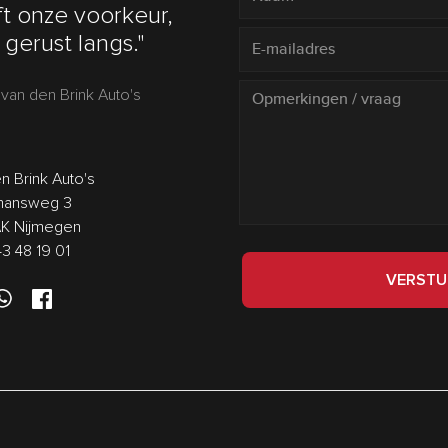
t onze voorkeur,
gerust langs."
van den Brink Auto's
n Brink Auto's
answeg 3
AK Nijmegen
43 48 19 01
VERSTU