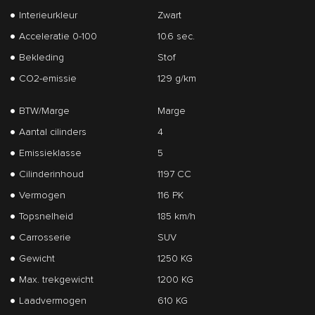
Interieurkleur
Zwart
Acceleratie 0-100
10.6 sec.
Bekleding
Stof
CO2-emissie
129 g/km
BTW/Marge
Marge
Aantal cilinders
4
Emissieklasse
5
Cilinderinhoud
1197 CC
Vermogen
116 PK
Topsnelheid
185 km/h
Carrosserie
SUV
Gewicht
1250 KG
Max. trekgewicht
1200 KG
Laadvermogen
610 KG