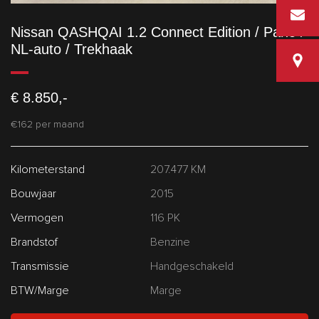
info@vd
Nissan QASHQAI 1.2 Connect Edition / Pano /
NL-auto / Trekhaak
Van den
€ 8.850,-
€162 per maand
Kilometerstand
207.477 KM
Bouwjaar
2015
Vermogen
116 PK
Brandstof
Benzine
Transmissie
Handgeschakeld
BTW/Marge
Marge