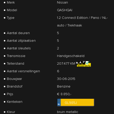
Merk
Nissan
Model
QASHQAI
Type
1.2 Connect Edition / Pano / NL-
auto / Trekhaak
Aantal deuren
5
Aantal zitplaatsen
5
Aantal sleutels
2
Transmissie
Handgeschakeld
Tellerstand
207.477 KM
Aantal versnellingen
6
Bouwjaar
30-06-2015
Brandstof
Benzine
Prijs
€ 8.850,-
Kenteken
GL985J
Kleur
bruin metallic