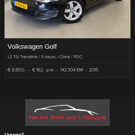
Volkswagen Golf
1.2 TSI Trendline / 5-deurs / Clima / PDC
€ 8.850,-
-
€ 162,- p.m.
-
142.304 KM
-
2015
Vragen?