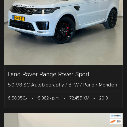
Land Rover Range Rover Sport
5.0 V8 SC Autobiography / BTW / Pano / Meridian
€ 58.950,-
-
€ 982,- p.m.
-
72.455 KM
-
2019