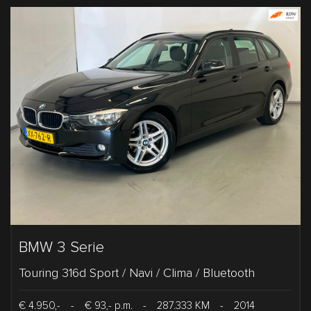
BMW 3 Serie
Touring 316d Sport / Navi / Clima / Bluetooth
€ 4.950,-
-
€ 93,- p.m.
-
287.333 KM
-
2014