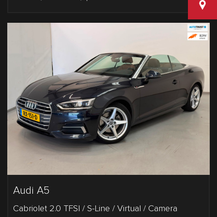
Van den
Audi A5
Cabriolet 2.0 TFSI / S-Line / Virtual / Camera