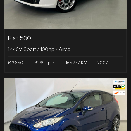
Fiat 500
1.4-16V Sport / 100hp / Airco
€ 3.650,-
-
€ 69,- p.m.
-
165.777 KM
-
2007