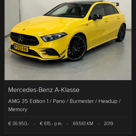
Mercedes-Benz A-Klasse
AMG 35 Edition 1 / Pano / Burmester / Headup /
Memory
€ 36.950,-
-
€ 615,- p.m.
-
69.561 KM
-
2019