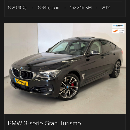
€ 20.450,-
-
€ 345,- p.m.
-
162.345 KM
-
2014
BMW 3-serie Gran Turismo