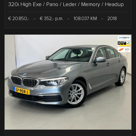
320i High Exe / Pano / Leder / Memory / Headup
€ 20.850,-
-
€ 352,- p.m.
-
108.037 KM
-
2018