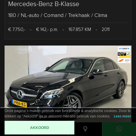
Mercedes-Benz B-Klasse
180 / NL-auto / Comand / Trekhaak / Clima
€ 7.750,-
-
€ 142,- p.m.
-
167.857 KM
-
2011
Onze pagina’s maken gebruik van functionele & analytische cookies. Door te
klikken op "Akkoord" ga je akkoord met ons gebruik van cookies.
Lees meer
AKKOORD