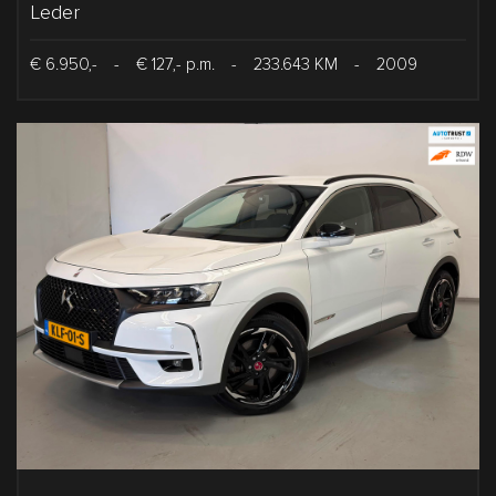
Leder
€ 6.950,-
-
€ 127,- p.m.
-
233.643 KM
-
2009