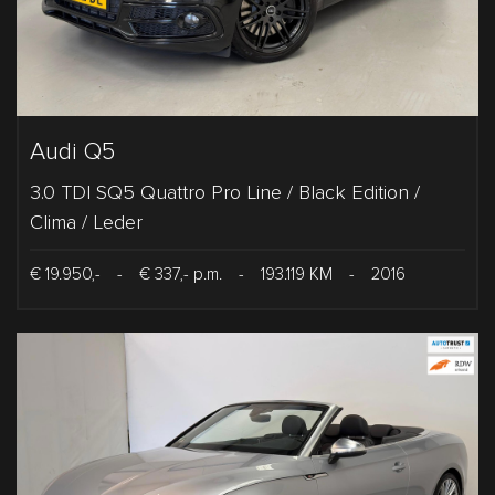
Audi Q5
3.0 TDI SQ5 Quattro Pro Line / Black Edition /
Clima / Leder
€ 19.950,-
-
€ 337,- p.m.
-
193.119 KM
-
2016