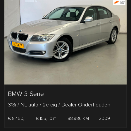
BMW 3 Serie
318i / NL-auto / 2e eig / Dealer Onderhouden
€ 8.450,-
-
€ 155,- p.m.
-
88.986 KM
-
2009