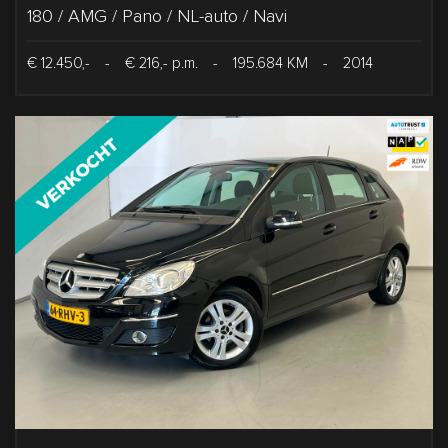
180 / AMG / Pano / NL-auto / Navi
€ 12.450,-
-
€ 216,- p.m.
-
195.684 KM
-
2014