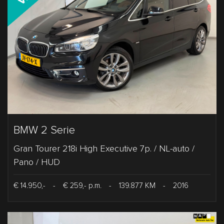
BMW 2 Serie
Gran Tourer 218i High Executive 7p. / NL-auto /
Pano / HUD
€ 14.950,-
-
€ 259,- p.m.
-
139.877 KM
-
2016