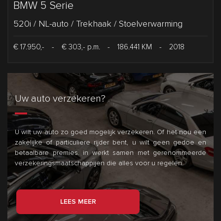
BMW 5 Serie
520i / NL-auto / Trekhaak / Stoelverwarming
€ 17.950,-
-
€ 303,- p.m.
-
186.441 KM
-
2018
Uw auto verzekeren?
U wilt uw auto zo goed mogelijk verzekeren. Of het nou een
zakelijke of particuliere rijder bent, u wilt geen gedoe en
betaalbare premies.
in
werkt samen met gerenommeerde
verzekeringsmaatschappijen die alles voor u regelen.
LEES MEER