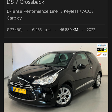
DS 7 Crossback
E-Tense Performance Line+ / Keyless / ACC /
Carplay
€ 27.450,-
-
€ 463,- p.m.
-
46.889 KM
-
2022