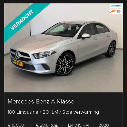
Mercedes-Benz A-Klasse
180 Limousine / 20" LM / Stoelverwarming
€ 16.850,-
-
€ 284,- p.m.
-
124.845 KM
-
2020