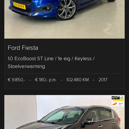
Ford Fiesta
1.0 EcoBoost ST Line / 1e eig / Keyless /
Stoelverwarming
€ 9.850,-
-
€ 180,- p.m.
-
102.480 KM
-
2017