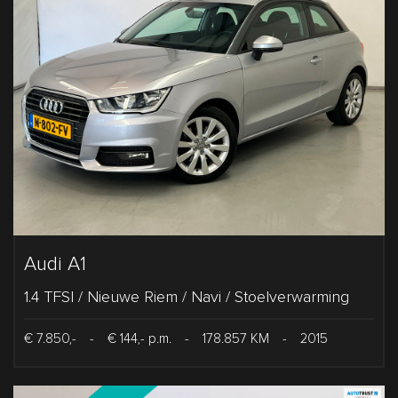
Audi A1
1.4 TFSI / Nieuwe Riem / Navi / Stoelverwarming
€ 7.850,-
-
€ 144,- p.m.
-
178.857 KM
-
2015