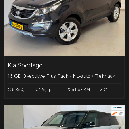
Kia Sportage
1.6 GDI X-ecutive Plus Pack / NL-auto / Trekhaak
€ 6.850,-
-
€ 125,- p.m.
-
205.587 KM
-
2011