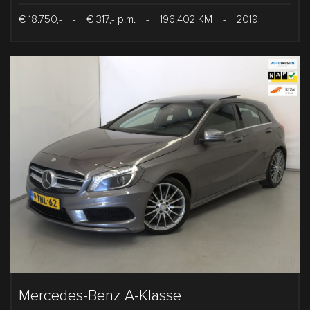
€ 18.750,-
-
€ 317,- p.m.
-
196.402 KM
-
2019
Mercedes-Benz A-Klasse