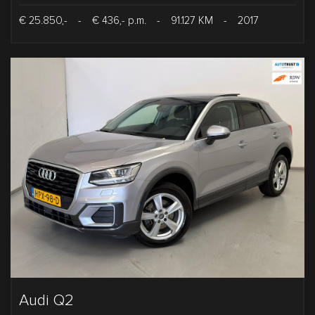
€ 25.850,-
-
€ 436,- p.m.
-
91.127 KM
-
2017
Audi Q2