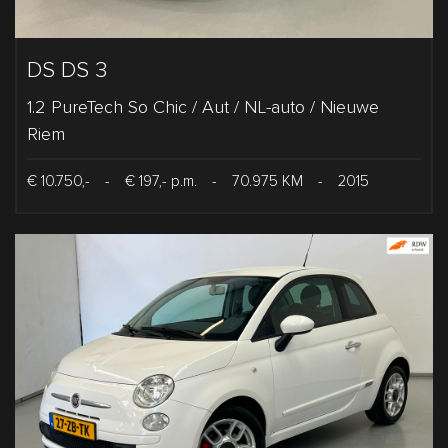
DS DS 3
1.2 PureTech So Chic / Aut / NL-auto / Nieuwe
Riem
€ 10.750,-
-
€ 197,- p.m.
-
70.975 KM
-
2015