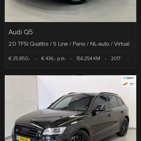
Audi Q5
2.0 TFSI Quattro / S Line / Pano / NL-auto / Virtual
€ 25.850,-
-
€ 436,- p.m.
-
156.254 KM
-
2017