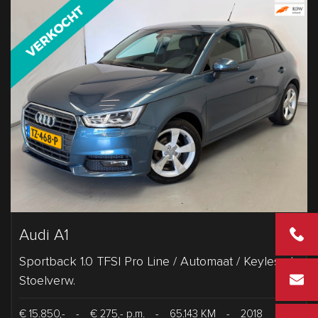
Audi A1
+31 2 43
Sportback 1.0 TFSI Pro Line / Automaat / Keyless /
info@vd
Stoelverw.
€ 15.850,-
-
€ 275,- p.m.
-
65.143 KM
-
2018