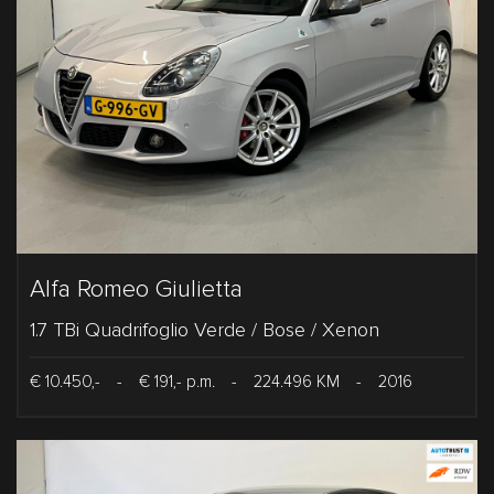
Alfa Romeo Giulietta
1.7 TBi Quadrifoglio Verde / Bose / Xenon
€ 10.450,-
-
€ 191,- p.m.
-
224.496 KM
-
2016