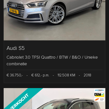
Audi S5
Cabriolet 3.0 TFSI Quattro / BTW / B&O / Unieke
combinatie
€ 36.750,-
-
€ 612,- p.m.
-
112.508 KM
-
2018