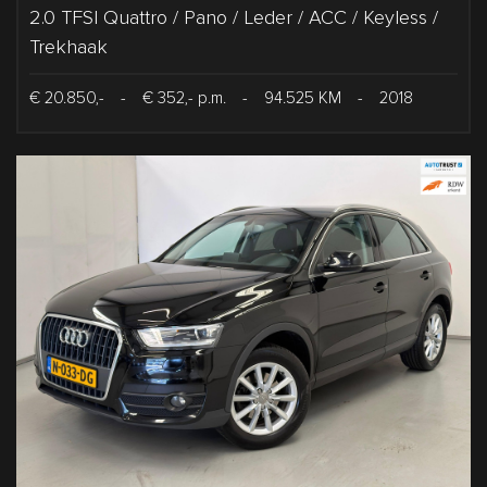
2.0 TFSI Quattro / Pano / Leder / ACC / Keyless /
Trekhaak
€ 20.850,-
-
€ 352,- p.m.
-
94.525 KM
-
2018