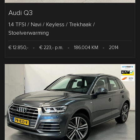
Audi Q3
1.4 TFSI / Navi / Keyless / Trekhaak /
Stoelverwarming
€ 12.850,-
-
€ 223,- p.m.
-
186.004 KM
-
2014