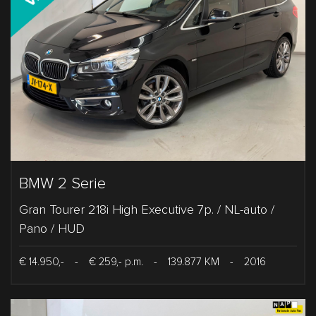
BMW 2 Serie
Gran Tourer 218i High Executive 7p. / NL-auto /
Pano / HUD
€ 14.950,-
-
€ 259,- p.m.
-
139.877 KM
-
2016