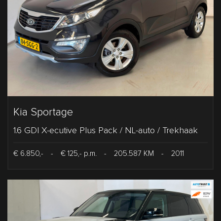
Kia Sportage
1.6 GDI X-ecutive Plus Pack / NL-auto / Trekhaak
€ 6.850,-
-
€ 125,- p.m.
-
205.587 KM
-
2011