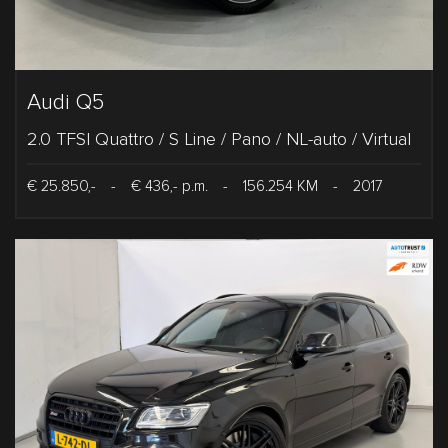
Audi Q5
2.0 TFSI Quattro / S Line / Pano / NL-auto / Virtual
€ 25.850,-
-
€ 436,- p.m.
-
156.254 KM
-
2017