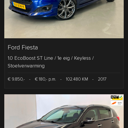
Ford Fiesta
1.0 EcoBoost ST Line / 1e eig / Keyless /
Stoelverwarming
€ 9.850,-
-
€ 180,- p.m.
-
102.480 KM
-
2017