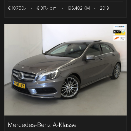
€ 18.750,-
-
€ 317,- p.m.
-
196.402 KM
-
2019
Mercedes-Benz A-Klasse