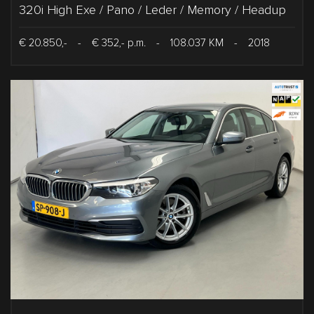
320i High Exe / Pano / Leder / Memory / Headup
€ 20.850,-
-
€ 352,- p.m.
-
108.037 KM
-
2018