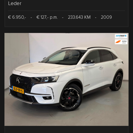
Leder
€ 6.950,-
-
€ 127,- p.m.
-
233.643 KM
-
2009