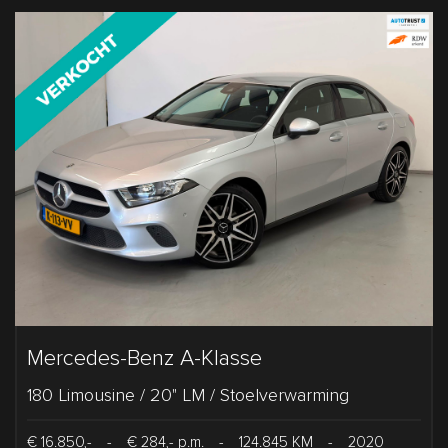
Mercedes-Benz A-Klasse
180 Limousine / 20" LM / Stoelverwarming
€ 16.850,-
-
€ 284,- p.m.
-
124.845 KM
-
2020