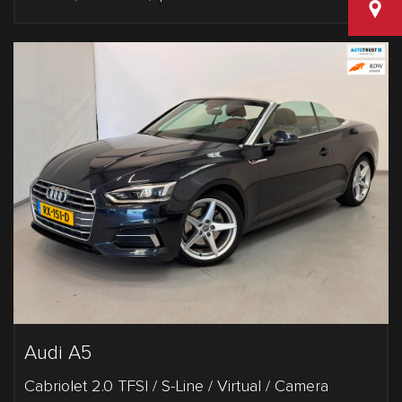
Van den
Audi A5
Cabriolet 2.0 TFSI / S-Line / Virtual / Camera