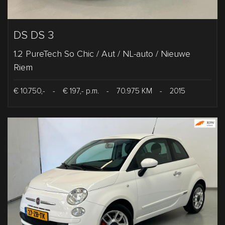
DS DS 3
1.2 PureTech So Chic / Aut / NL-auto / Nieuwe
Riem
€ 10.750,-
-
€ 197,- p.m.
-
70.975 KM
-
2015