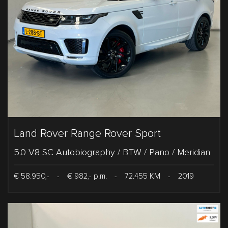
Land Rover Range Rover Sport
5.0 V8 SC Autobiography / BTW / Pano / Meridian
€ 58.950,-
-
€ 982,- p.m.
-
72.455 KM
-
2019