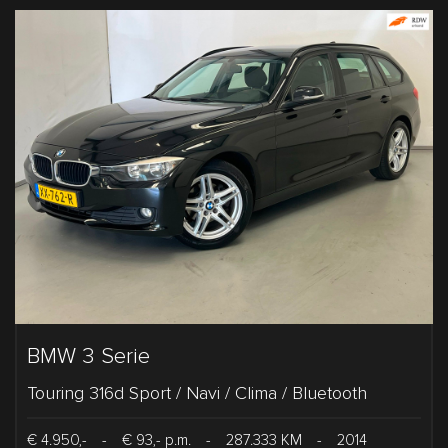
BMW 3 Serie
Touring 316d Sport / Navi / Clima / Bluetooth
€ 4.950,-
-
€ 93,- p.m.
-
287.333 KM
-
2014