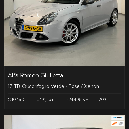
Alfa Romeo Giulietta
1.7 TBi Quadrifoglio Verde / Bose / Xenon
€ 10.450,-
-
€ 191,- p.m.
-
224.496 KM
-
2016