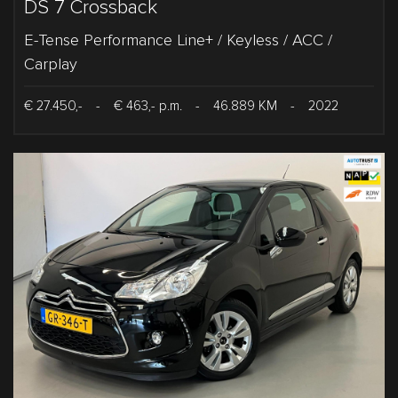
DS 7 Crossback
E-Tense Performance Line+ / Keyless / ACC /
Carplay
€ 27.450,-
-
€ 463,- p.m.
-
46.889 KM
-
2022