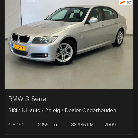
BMW 3 Serie
318i / NL-auto / 2e eig / Dealer Onderhouden
€ 8.450,-
-
€ 155,- p.m.
-
88.986 KM
-
2009