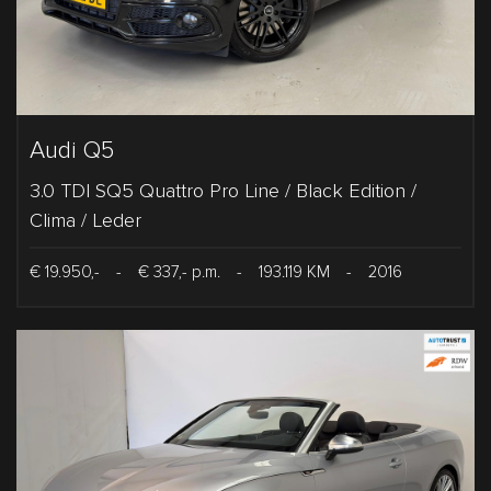
Audi Q5
3.0 TDI SQ5 Quattro Pro Line / Black Edition /
Clima / Leder
€ 19.950,-
-
€ 337,- p.m.
-
193.119 KM
-
2016