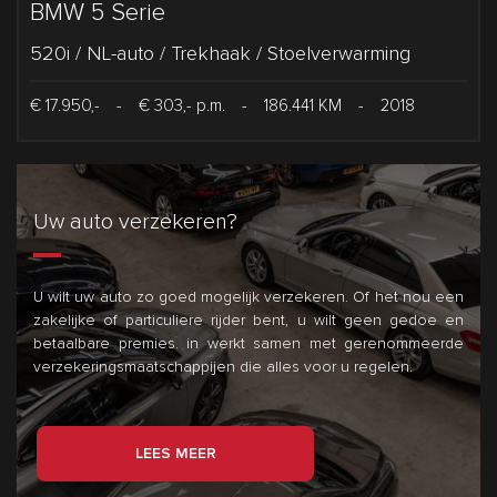
BMW 5 Serie
520i / NL-auto / Trekhaak / Stoelverwarming
€ 17.950,-
-
€ 303,- p.m.
-
186.441 KM
-
2018
Uw auto verzekeren?
U wilt uw auto zo goed mogelijk verzekeren. Of het nou een
zakelijke of particuliere rijder bent, u wilt geen gedoe en
betaalbare premies.
in
werkt samen met gerenommeerde
verzekeringsmaatschappijen die alles voor u regelen.
LEES MEER