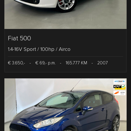
Fiat 500
1.4-16V Sport / 100hp / Airco
€ 3.650,-
-
€ 69,- p.m.
-
165.777 KM
-
2007