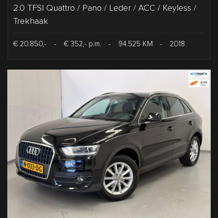
2.0 TFSI Quattro / Pano / Leder / ACC / Keyless /
Trekhaak
€ 20.850,-
-
€ 352,- p.m.
-
94.525 KM
-
2018