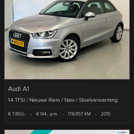
Audi A1
1.4 TFSI / Nieuwe Riem / Navi / Stoelverwarming
€ 7.850,-
-
€ 144,- p.m.
-
178.857 KM
-
2015