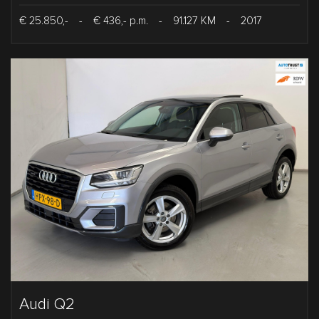
€ 25.850,-
-
€ 436,- p.m.
-
91.127 KM
-
2017
Audi Q2