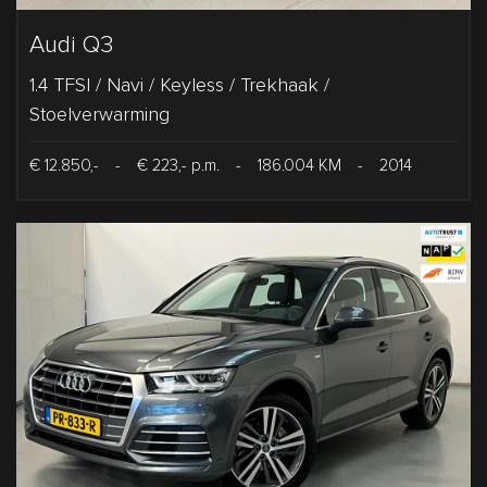
Audi Q3
1.4 TFSI / Navi / Keyless / Trekhaak /
Stoelverwarming
€ 12.850,-
-
€ 223,- p.m.
-
186.004 KM
-
2014