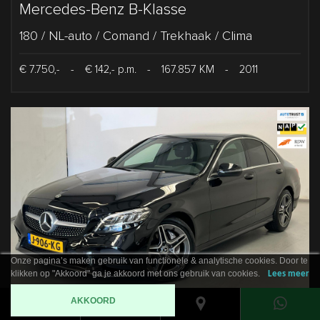
Mercedes-Benz B-Klasse
180 / NL-auto / Comand / Trekhaak / Clima
€ 7.750,-
-
€ 142,- p.m.
-
167.857 KM
-
2011
Onze pagina’s maken gebruik van functionele & analytische cookies. Door te
klikken op "Akkoord" ga je akkoord met ons gebruik van cookies.
Lees meer
AKKOORD