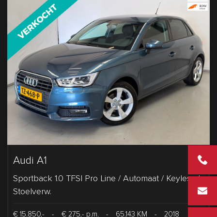
Audi A1
+31 2 43
Sportback 1.0 TFSI Pro Line / Automaat / Keyless /
info@vd
Stoelverw.
€ 15.850,-
-
€ 275,- p.m.
-
65.143 KM
-
2018