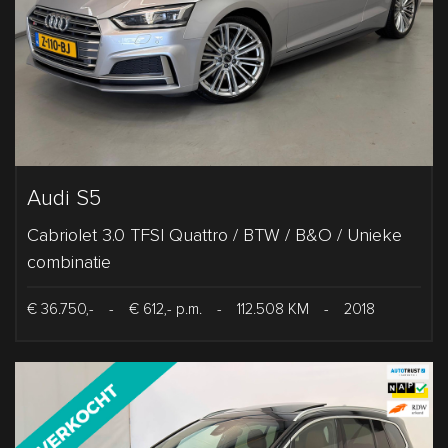
Audi S5
Cabriolet 3.0 TFSI Quattro / BTW / B&O / Unieke
combinatie
€ 36.750,-
-
€ 612,- p.m.
-
112.508 KM
-
2018