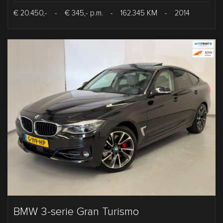
€ 20.450,-
-
€ 345,- p.m.
-
162.345 KM
-
2014
BMW 3-serie Gran Turismo