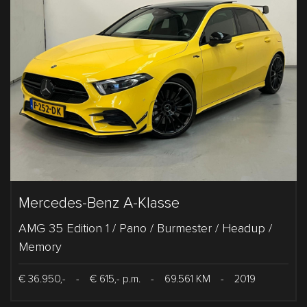
Mercedes-Benz A-Klasse
AMG 35 Edition 1 / Pano / Burmester / Headup /
Memory
€ 36.950,-
-
€ 615,- p.m.
-
69.561 KM
-
2019