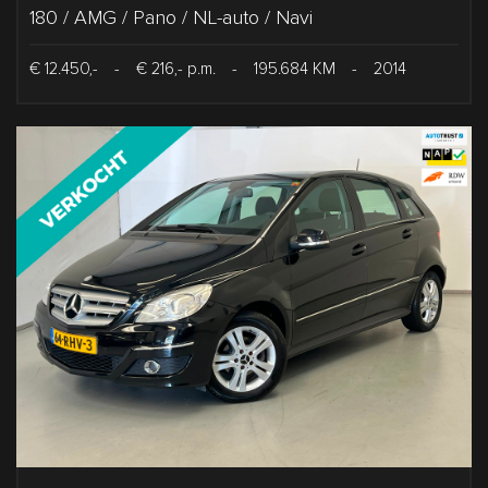
180 / AMG / Pano / NL-auto / Navi
€ 12.450,-
-
€ 216,- p.m.
-
195.684 KM
-
2014