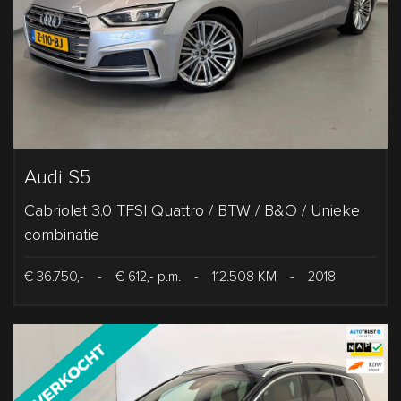
Audi S5
Cabriolet 3.0 TFSI Quattro / BTW / B&O / Unieke
combinatie
€ 36.750,-
-
€ 612,- p.m.
-
112.508 KM
-
2018