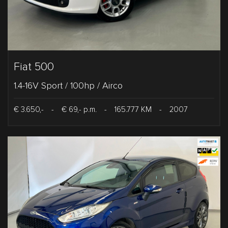
Fiat 500
1.4-16V Sport / 100hp / Airco
€ 3.650,-
-
€ 69,- p.m.
-
165.777 KM
-
2007