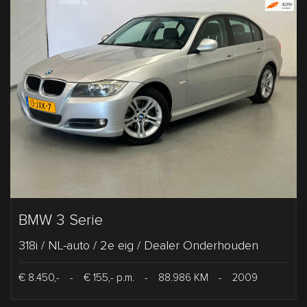
BMW 3 Serie
318i / NL-auto / 2e eig / Dealer Onderhouden
€ 8.450,-
-
€ 155,- p.m.
-
88.986 KM
-
2009