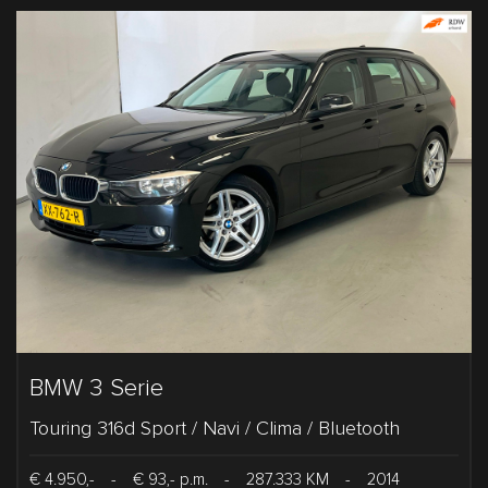
BMW 3 Serie
Touring 316d Sport / Navi / Clima / Bluetooth
€ 4.950,-
-
€ 93,- p.m.
-
287.333 KM
-
2014