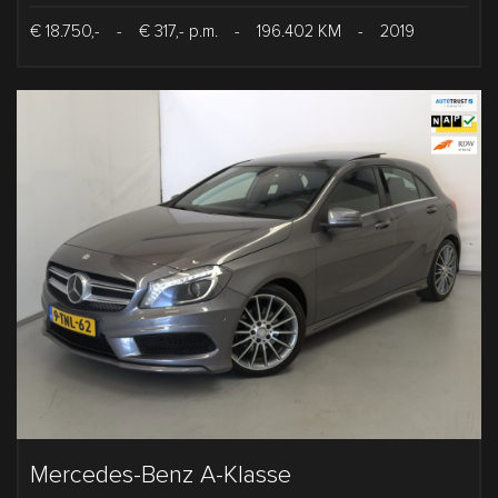
€ 18.750,-
-
€ 317,- p.m.
-
196.402 KM
-
2019
Mercedes-Benz A-Klasse