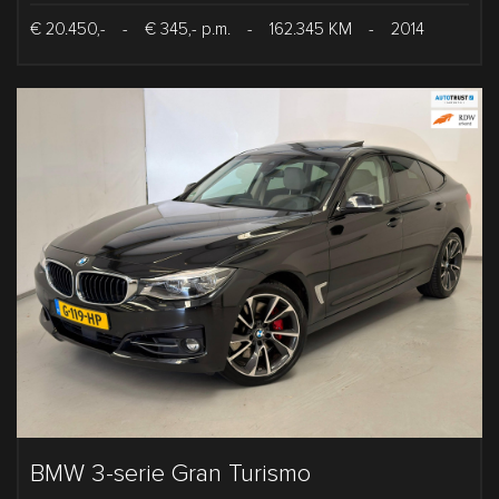
€ 20.450,-
-
€ 345,- p.m.
-
162.345 KM
-
2014
BMW 3-serie Gran Turismo