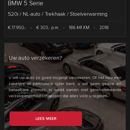
BMW 5 Serie
520i / NL-auto / Trekhaak / Stoelverwarming
€ 17.950,-
-
€ 303,- p.m.
-
186.441 KM
-
2018
Uw auto verzekeren?
U wilt uw auto zo goed mogelijk verzekeren. Of het nou een
zakelijke of particuliere rijder bent, u wilt geen gedoe en
betaalbare premies.
in
werkt samen met gerenommeerde
verzekeringsmaatschappijen die alles voor u regelen.
LEES MEER