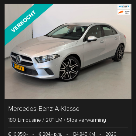
Mercedes-Benz A-Klasse
180 Limousine / 20" LM / Stoelverwarming
€ 16.850,-
-
€ 284,- p.m.
-
124.845 KM
-
2020