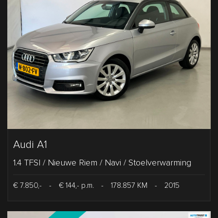
Audi A1
1.4 TFSI / Nieuwe Riem / Navi / Stoelverwarming
€ 7.850,-
-
€ 144,- p.m.
-
178.857 KM
-
2015