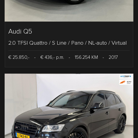
Audi Q5
2.0 TFSI Quattro / S Line / Pano / NL-auto / Virtual
€ 25.850,-
-
€ 436,- p.m.
-
156.254 KM
-
2017