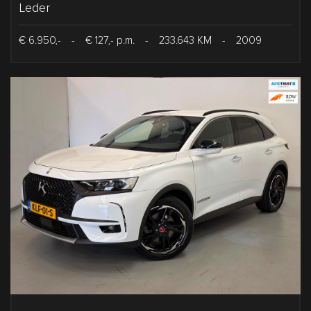
Leder
€ 6.950,-
-
€ 127,- p.m.
-
233.643 KM
-
2009