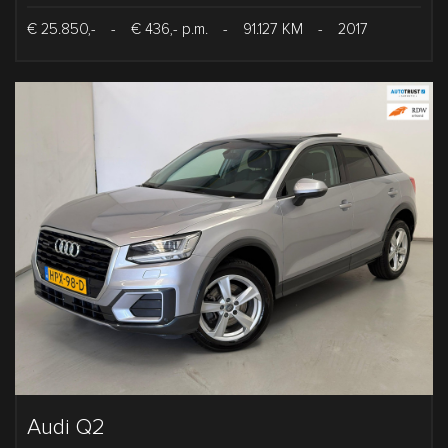
€ 25.850,-
-
€ 436,- p.m.
-
91.127 KM
-
2017
Audi Q2