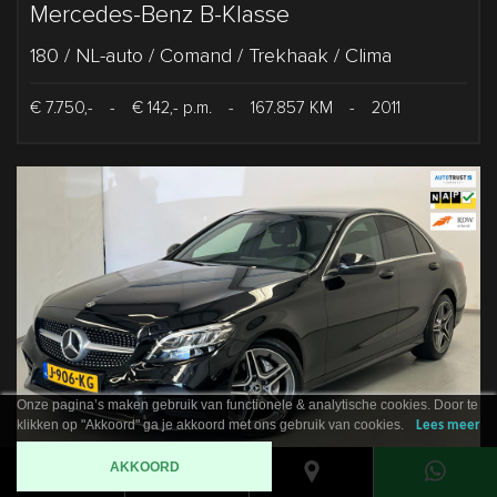
Mercedes-Benz B-Klasse
180 / NL-auto / Comand / Trekhaak / Clima
€ 7.750,-
-
€ 142,- p.m.
-
167.857 KM
-
2011
Onze pagina’s maken gebruik van functionele & analytische cookies. Door te
klikken op "Akkoord" ga je akkoord met ons gebruik van cookies.
Lees meer
AKKOORD