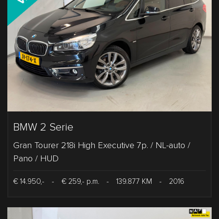
BMW 2 Serie
Gran Tourer 218i High Executive 7p. / NL-auto /
Pano / HUD
€ 14.950,-
-
€ 259,- p.m.
-
139.877 KM
-
2016