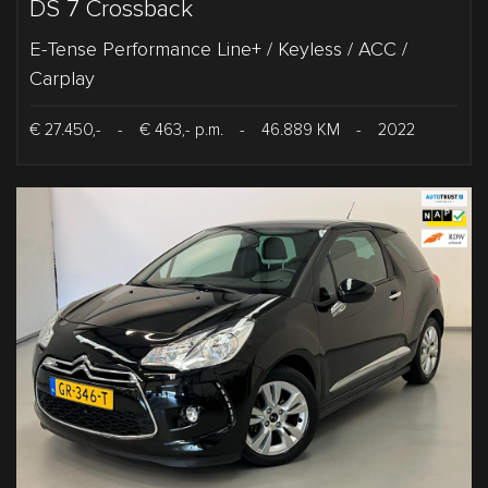
DS 7 Crossback
E-Tense Performance Line+ / Keyless / ACC /
Carplay
€ 27.450,-
-
€ 463,- p.m.
-
46.889 KM
-
2022