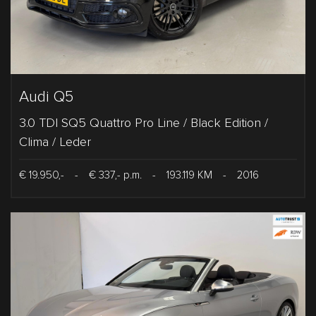
Audi Q5
3.0 TDI SQ5 Quattro Pro Line / Black Edition /
Clima / Leder
€ 19.950,-
-
€ 337,- p.m.
-
193.119 KM
-
2016