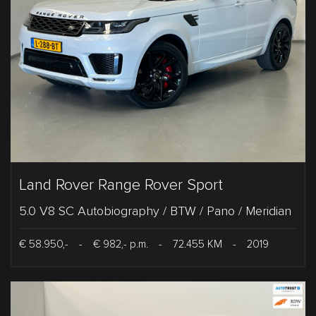
Land Rover Range Rover Sport
5.0 V8 SC Autobiography / BTW / Pano / Meridian
€ 58.950,-
-
€ 982,- p.m.
-
72.455 KM
-
2019