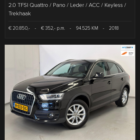
2.0 TFSI Quattro / Pano / Leder / ACC / Keyless /
Trekhaak
€ 20.850,-
-
€ 352,- p.m.
-
94.525 KM
-
2018