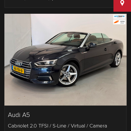
Van den
Audi A5
Cabriolet 2.0 TFSI / S-Line / Virtual / Camera