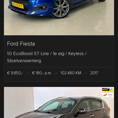
Ford Fiesta
1.0 EcoBoost ST Line / 1e eig / Keyless /
Stoelverwarming
€ 9.850,-
-
€ 180,- p.m.
-
102.480 KM
-
2017