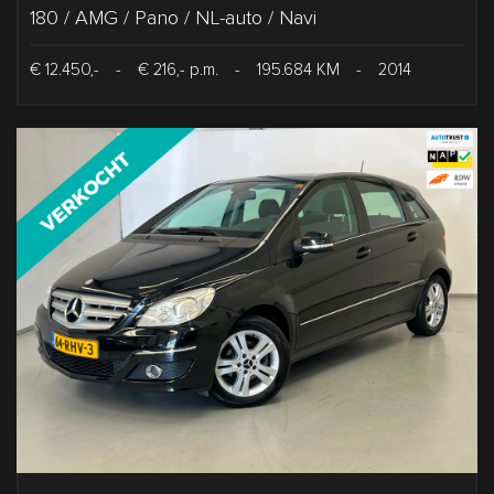
180 / AMG / Pano / NL-auto / Navi
€ 12.450,-
-
€ 216,- p.m.
-
195.684 KM
-
2014