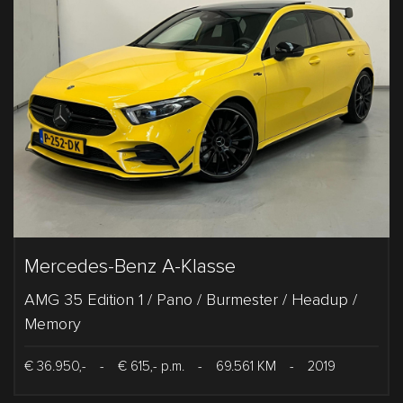
Mercedes-Benz A-Klasse
AMG 35 Edition 1 / Pano / Burmester / Headup /
Memory
€ 36.950,-
-
€ 615,- p.m.
-
69.561 KM
-
2019