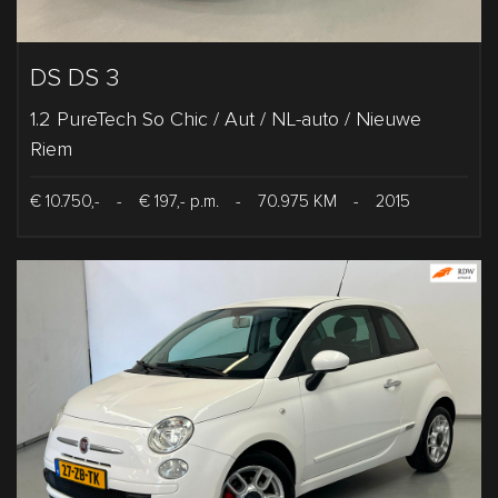
DS DS 3
1.2 PureTech So Chic / Aut / NL-auto / Nieuwe
Riem
€ 10.750,-
-
€ 197,- p.m.
-
70.975 KM
-
2015