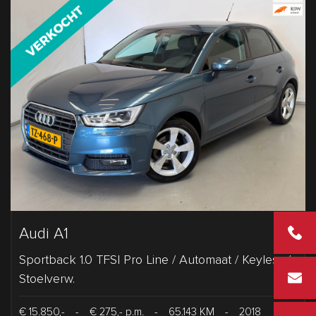
Audi A1
+31 2 43
Sportback 1.0 TFSI Pro Line / Automaat / Keyless /
info@vd
Stoelverw.
€ 15.850,-
-
€ 275,- p.m.
-
65.143 KM
-
2018