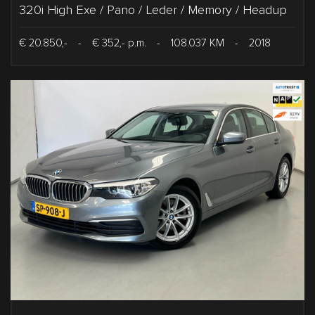
320i High Exe / Pano / Leder / Memory / Headup
€ 20.850,-
-
€ 352,- p.m.
-
108.037 KM
-
2018