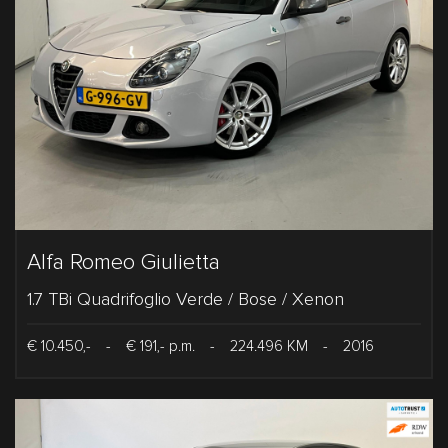
Alfa Romeo Giulietta
1.7 TBi Quadrifoglio Verde / Bose / Xenon
€ 10.450,-
-
€ 191,- p.m.
-
224.496 KM
-
2016