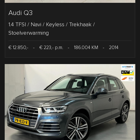
Audi Q3
1.4 TFSI / Navi / Keyless / Trekhaak /
Stoelverwarming
€ 12.850,-
-
€ 223,- p.m.
-
186.004 KM
-
2014