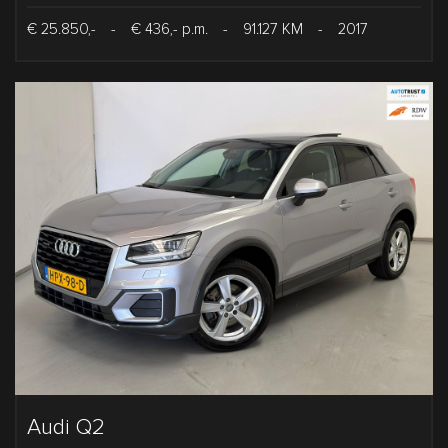
€ 25.850,-
-
€ 436,- p.m.
-
91.127 KM
-
2017
Audi Q2