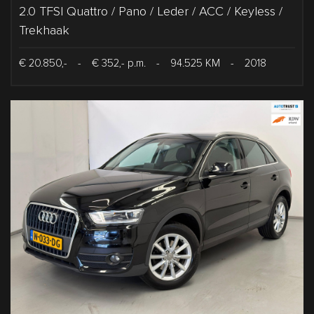
2.0 TFSI Quattro / Pano / Leder / ACC / Keyless /
Trekhaak
€ 20.850,-
-
€ 352,- p.m.
-
94.525 KM
-
2018