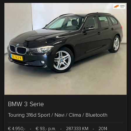
BMW 3 Serie
Touring 316d Sport / Navi / Clima / Bluetooth
€ 4.950,-
-
€ 93,- p.m.
-
287.333 KM
-
2014