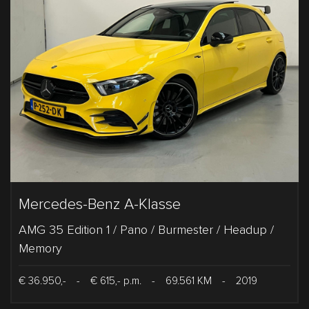
Mercedes-Benz A-Klasse
AMG 35 Edition 1 / Pano / Burmester / Headup /
Memory
€ 36.950,-
-
€ 615,- p.m.
-
69.561 KM
-
2019