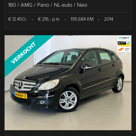
180 / AMG / Pano / NL-auto / Navi
€ 12.450,-
-
€ 216,- p.m.
-
195.684 KM
-
2014