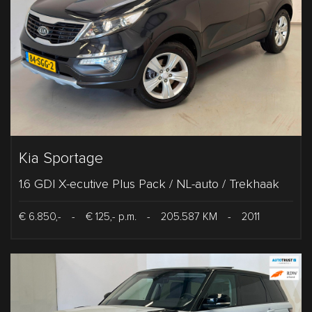
Kia Sportage
1.6 GDI X-ecutive Plus Pack / NL-auto / Trekhaak
€ 6.850,-
-
€ 125,- p.m.
-
205.587 KM
-
2011