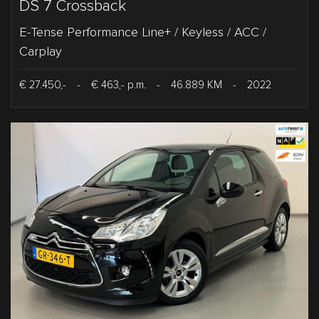
DS 7 Crossback
E-Tense Performance Line+ / Keyless / ACC /
Carplay
€ 27.450,-
-
€ 463,- p.m.
-
46.889 KM
-
2022