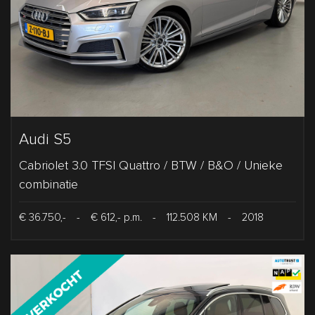
Audi S5
Cabriolet 3.0 TFSI Quattro / BTW / B&O / Unieke
combinatie
€ 36.750,-
-
€ 612,- p.m.
-
112.508 KM
-
2018