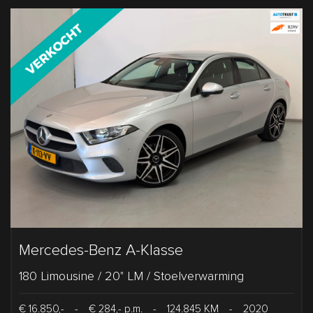
Mercedes-Benz A-Klasse
180 Limousine / 20" LM / Stoelverwarming
€ 16.850,-
-
€ 284,- p.m.
-
124.845 KM
-
2020