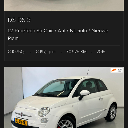
DS DS 3
1.2 PureTech So Chic / Aut / NL-auto / Nieuwe
Riem
€ 10.750,-
-
€ 197,- p.m.
-
70.975 KM
-
2015