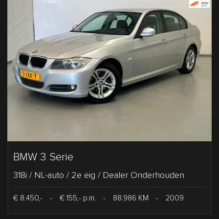
BMW 3 Serie
318i / NL-auto / 2e eig / Dealer Onderhouden
€ 8.450,-
-
€ 155,- p.m.
-
88.986 KM
-
2009