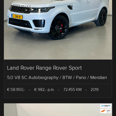
Land Rover Range Rover Sport
5.0 V8 SC Autobiography / BTW / Pano / Meridian
€ 58.950,-
-
€ 982,- p.m.
-
72.455 KM
-
2019