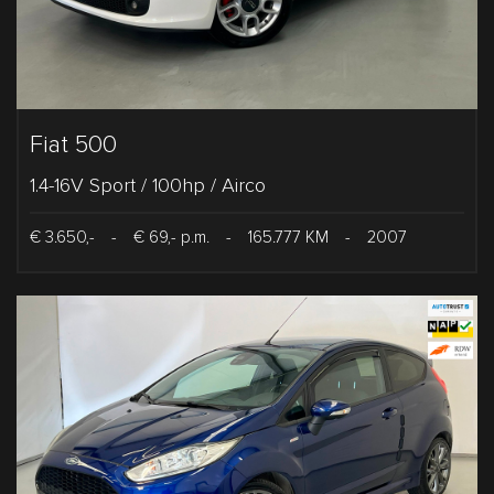
Fiat 500
1.4-16V Sport / 100hp / Airco
€ 3.650,-
-
€ 69,- p.m.
-
165.777 KM
-
2007