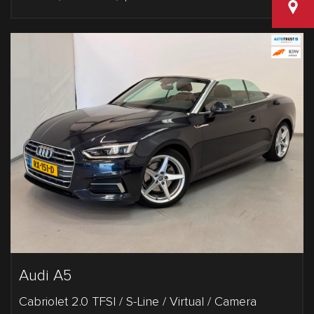
Van den
Audi A5
Cabriolet 2.0 TFSI / S-Line / Virtual / Camera