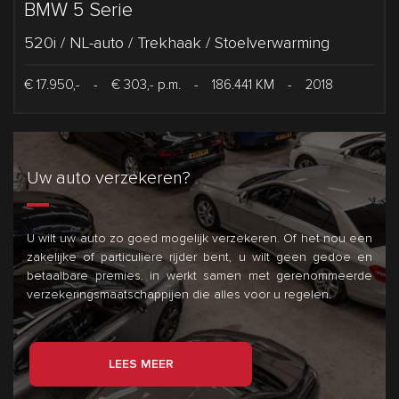
BMW 5 Serie
520i / NL-auto / Trekhaak / Stoelverwarming
€ 17.950,-
-
€ 303,- p.m.
-
186.441 KM
-
2018
Uw auto verzekeren?
U wilt uw auto zo goed mogelijk verzekeren. Of het nou een
zakelijke of particuliere rijder bent, u wilt geen gedoe en
betaalbare premies.
in
werkt samen met gerenommeerde
verzekeringsmaatschappijen die alles voor u regelen.
LEES MEER