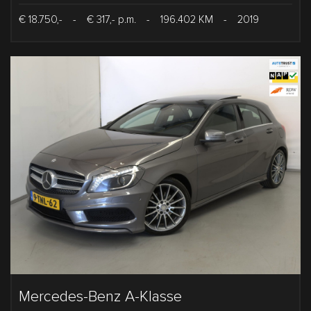
€ 18.750,-
-
€ 317,- p.m.
-
196.402 KM
-
2019
Mercedes-Benz A-Klasse