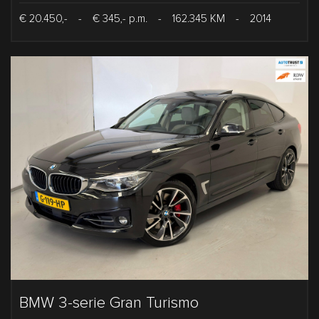
€ 20.450,-
-
€ 345,- p.m.
-
162.345 KM
-
2014
BMW 3-serie Gran Turismo