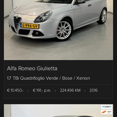
Alfa Romeo Giulietta
1.7 TBi Quadrifoglio Verde / Bose / Xenon
€ 10.450,-
-
€ 191,- p.m.
-
224.496 KM
-
2016