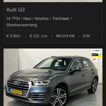
Audi Q3
1.4 TFSI / Navi / Keyless / Trekhaak /
Stoelverwarming
€ 12.850,-
-
€ 223,- p.m.
-
186.004 KM
-
2014