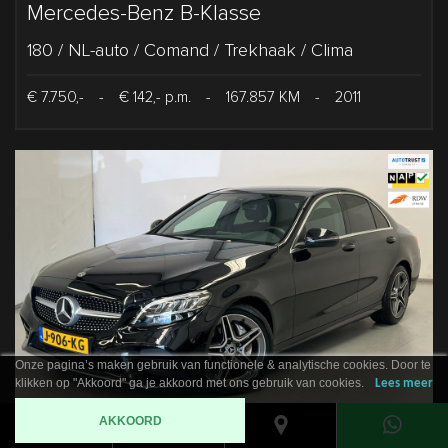
Mercedes-Benz B-Klasse
180 / NL-auto / Comand / Trekhaak / Clima
€ 7.750,-
-
€ 142,- p.m.
-
167.857 KM
-
2011
Onze pagina’s maken gebruik van functionele & analytische cookies. Door te
klikken op "Akkoord" ga je akkoord met ons gebruik van cookies.
Lees meer
AKKOORD