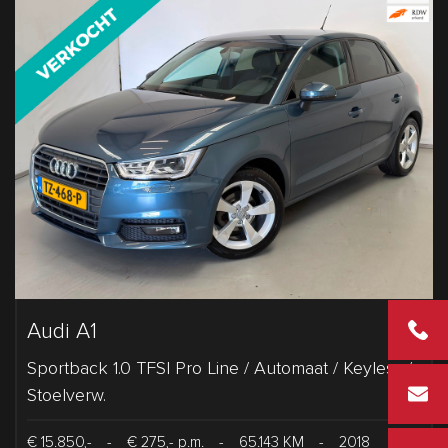
Audi A1
+31 2 43
Sportback 1.0 TFSI Pro Line / Automaat / Keyless /
info@vd
Stoelverw.
€ 15.850,-
-
€ 275,- p.m.
-
65.143 KM
-
2018