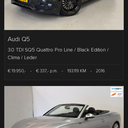
Audi Q5
3.0 TDI SQ5 Quattro Pro Line / Black Edition /
Clima / Leder
€ 19.950,-
-
€ 337,- p.m.
-
193.119 KM
-
2016