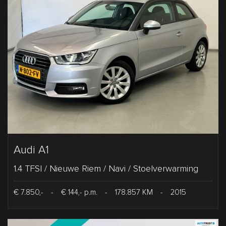
Audi A1
1.4 TFSI / Nieuwe Riem / Navi / Stoelverwarming
€ 7.850,-
-
€ 144,- p.m.
-
178.857 KM
-
2015