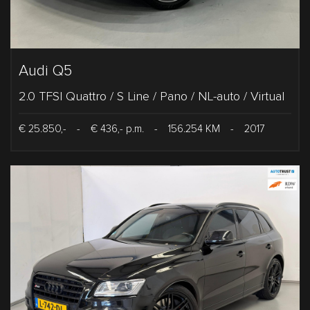
Audi Q5
2.0 TFSI Quattro / S Line / Pano / NL-auto / Virtual
€ 25.850,-
-
€ 436,- p.m.
-
156.254 KM
-
2017