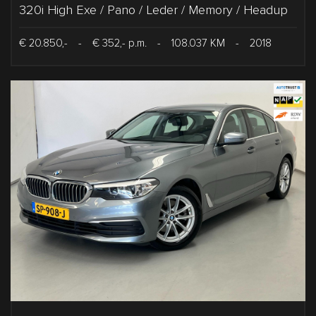
320i High Exe / Pano / Leder / Memory / Headup
€ 20.850,-
-
€ 352,- p.m.
-
108.037 KM
-
2018