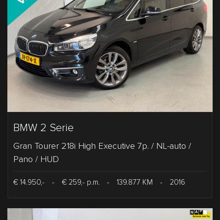
BMW 2 Serie
Gran Tourer 218i High Executive 7p. / NL-auto /
Pano / HUD
€ 14.950,-
-
€ 259,- p.m.
-
139.877 KM
-
2016