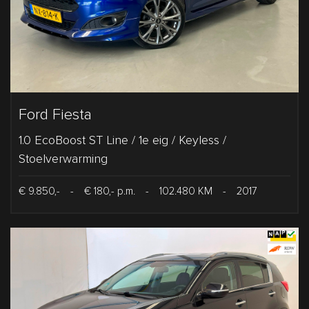
Ford Fiesta
1.0 EcoBoost ST Line / 1e eig / Keyless /
Stoelverwarming
€ 9.850,-
-
€ 180,- p.m.
-
102.480 KM
-
2017